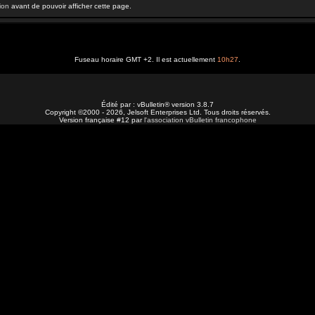
ion
avant de pouvoir afficher cette page.
Fuseau horaire GMT +2. Il est actuellement
10h27
.
Édité par : vBulletin® version 3.8.7
Copyright ©2000 - 2026, Jelsoft Enterprises Ltd. Tous droits réservés.
Version française #12 par
l'association vBulletin francophone