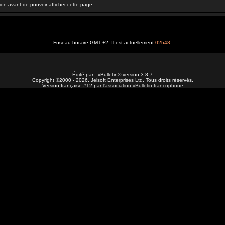
ion
avant de pouvoir afficher cette page.
Fuseau horaire GMT +2. Il est actuellement
02h48
.
Édité par : vBulletin® version 3.8.7
Copyright ©2000 - 2026, Jelsoft Enterprises Ltd. Tous droits réservés.
Version française #12 par
l'association vBulletin francophone