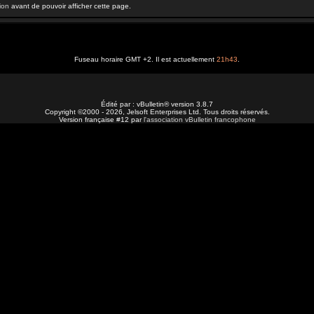
ion
avant de pouvoir afficher cette page.
Fuseau horaire GMT +2. Il est actuellement
21h43
.
Édité par : vBulletin® version 3.8.7
Copyright ©2000 - 2026, Jelsoft Enterprises Ltd. Tous droits réservés.
Version française #12 par
l'association vBulletin francophone