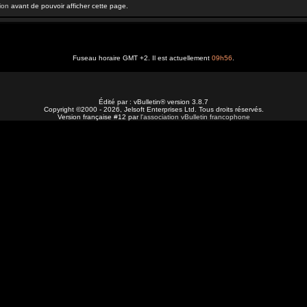
ion
avant de pouvoir afficher cette page.
Fuseau horaire GMT +2. Il est actuellement
09h56
.
Édité par : vBulletin® version 3.8.7
Copyright ©2000 - 2026, Jelsoft Enterprises Ltd. Tous droits réservés.
Version française #12 par
l'association vBulletin francophone