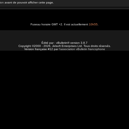
ion
avant de pouvoir afficher cette page.
Fuseau horaire GMT +2. Il est actuellement
10h55
.
Édité par : vBulletin® version 3.8.7
Copyright ©2000 - 2026, Jelsoft Enterprises Ltd. Tous droits réservés.
Version française #12 par
l'association vBulletin francophone