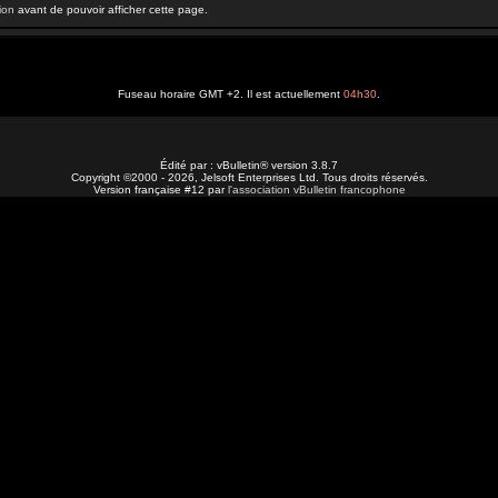
ion
avant de pouvoir afficher cette page.
Fuseau horaire GMT +2. Il est actuellement
04h30
.
Édité par : vBulletin® version 3.8.7
Copyright ©2000 - 2026, Jelsoft Enterprises Ltd. Tous droits réservés.
Version française #12 par
l'association vBulletin francophone