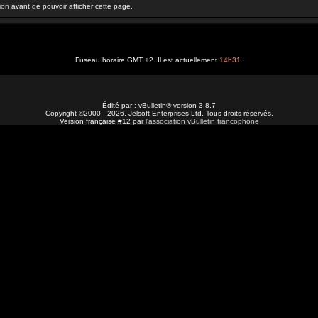
ion
avant de pouvoir afficher cette page.
Fuseau horaire GMT +2. Il est actuellement
14h31
.
Édité par : vBulletin® version 3.8.7
Copyright ©2000 - 2026, Jelsoft Enterprises Ltd. Tous droits réservés.
Version française #12 par
l'association vBulletin francophone